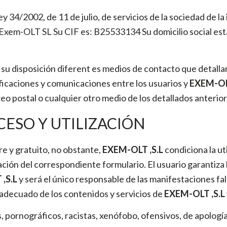
ey 34/2002, de 11 de julio, de servicios de la sociedad de l
 Exem-OLT SL Su CIF es: B25533134 Su domicilio social est
su disposición diferent es medios de contacto que detall
ficaciones y comunicaciones entre los usuarios y
EXEM-OLT
reo postal o cualquier otro medio de los detallados anteri
CESO Y UTILIZACIÓN
bre y gratuito, no obstante,
EXEM-OLT ,S.L
condiciona la ut
ción del correspondiente formulario. El usuario garantiza l
,S.L
y será el único responsable de las manifestaciones fals
decuado de los contenidos y servicios de
EXEM-OLT ,S.L
s, pornográficos, racistas, xenófobo, ofensivos, de apología