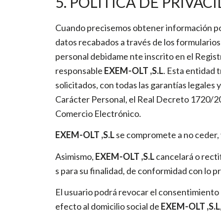
5. POLÍTICA DE PRIVAC
Cuando precisemos obtener información por 
datos recabados a través de los formularios
personal debidame nte inscrito en el Regist
responsable
EXEM-OLT ,S.L
. Esta entidad 
solicitados, con todas las garantías legale
Carácter Personal, el Real Decreto 1720/2007
Comercio Electrónico.
EXEM-OLT ,S.L
se compromete a no ceder, v
Asimismo,
EXEM-OLT ,S.L
cancelará o recti
s para su finalidad, de conformidad con lo 
El usuario podrá revocar el consentimiento p
efecto al domicilio social de
EXEM-OLT ,S.L