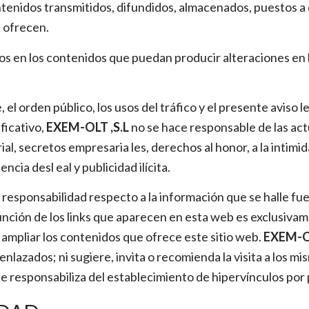
ontenidos transmitidos, difundidos, almacenados, puestos a 
e ofrecen.
tos en los contenidos que puedan producir alteraciones en
e, el orden público, los usos del tráfico y el presente avis
ificativo,
EXEM-OLT ,S.L
no se hace responsable de las ac
l, secretos empresaria les, derechos al honor, a la intimida
cia desl eal y publicidad ilícita.
 responsabilidad respecto a la información que se halle fu
ción de los links que aparecen en esta web es exclusivamen
 ampliar los contenidos que ofrece este sitio web.
EXEM-OL
 enlazados; ni sugiere, invita o recomienda la visita a los 
e responsabiliza del establecimiento de hipervínculos por 