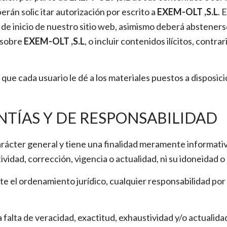
án solic itar autorización por escrito a
EXEM-OLT ,S.L
. 
 de inicio de nuestro sitio web, asimismo deberá absteners
s sobre
EXEM-OLT ,S.L
, o incluir contenidos ilícitos, contr
 que cada usuario le dé a los materiales puestos a disposici
NTÍAS Y DE RESPONSABILIDAD
arácter general y tiene una finalidad meramente informativ
vidad, corrección, vigencia o actualidad, ni su idoneidad o 
e el ordenamiento jurídico, cualquier responsabilidad por 
la falta de veracidad, exactitud, exhaustividad y/o actualida