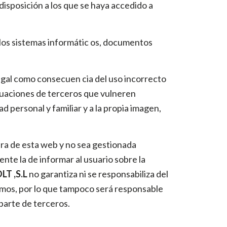
disposición a los que se haya accedido a
 los sistemas informátic os, documentos
o legal como consecuen cia del uso incorrecto
tuaciones de terceros que vulneren
d personal y familiar y a la propia imagen,
era de esta web y no sea gestionada
te la de informar al usuario sobre la
T ,S.L
no garantiza ni se responsabiliza del
mismos, por lo que tampoco será responsable
parte de terceros.