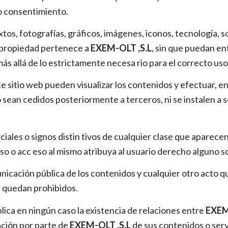
 o consentimiento.
tos, fotografías, gráficos, imágenes, iconos, tecnología, s
 propiedad pertenece a
EXEM-OLT ,S.L
, sin que puedan en
s allá de lo estrictamente necesa rio para el correcto uso
te sitio web pueden visualizar los contenidos y efectuar, e
sean cedidos posteriormente a terceros, ni se instalen a s
ales o signos distin tivos de cualquier clase que aparecen
so o acc eso al mismo atribuya al usuario derecho alguno s
unicación pública de los contenidos y cualquier otro acto
ón quedan prohibidos.
lica en ningún caso la existencia de relaciones entre
EXEM
ación por parte de
EXEM-OLT ,S.L
de sus contenidos o ser