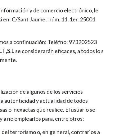
a información y de comercio electrónico, le
á en:
C/Sant Jaume , núm. 11 ,1er.
25001
amos a continuación: Teléfno: 973202523
 ,S.L
se considerarán eficaces, a todos lo s
ormente.
ilización de algunos de los servicios
a autenticidad y actua lidad de todos
as o inexactas que realice. El usuario se
y a no emplearlos para, entre otros:
 del terrorismo o, en ge neral, contrarios a