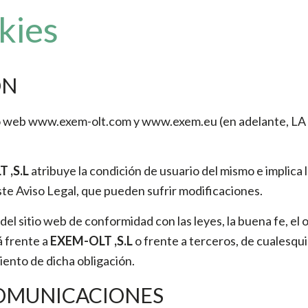
kies
ÓN
sitio web www.exem-olt.com y www.exem.eu (en adelante, LA
 ,S.L
atribuye la condición de usuario del mismo e implica 
este Aviso Legal, que pueden sufrir modificaciones.
el sitio web de conformidad con las leyes, la buena fe, el or
á frente a
EXEM-OLT ,S.L
o frente a terceros, de cualesqu
ento de dicha obligación.
 COMUNICACIONES