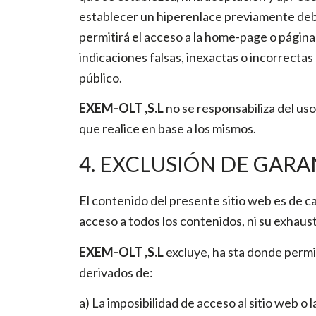
establecer un hiperenlace previamente deber
permitirá el acceso a la home-page o página
indicaciones falsas, inexactas o incorrecta
público.
EXEM-OLT ,S.L
no se responsabiliza del uso
que realice en base a los mismos.
4. EXCLUSIÓN DE GARA
El contenido del presente sitio web es de c
acceso a todos los contenidos, ni su exhausti
EXEM-OLT ,S.L
excluye, ha sta donde permit
derivados de:
a) La imposibilidad de acceso al sitio web o 