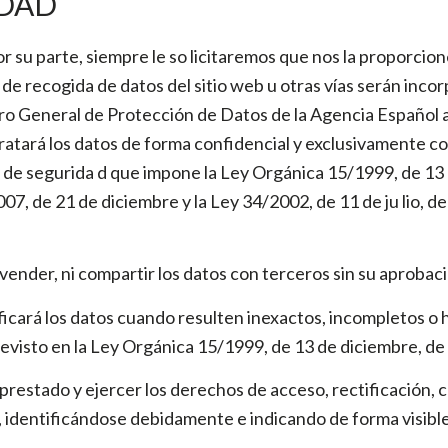
IDAD
su parte, siempre le so licitaremos que nos la proporcio
 de recogida de datos del sitio web u otras vías serán inco
ro General de Protección de Datos de la Agencia Español a
tratará los datos de forma confidencial y exclusivamente con 
s y de segurida d que impone la Ley Orgánica 15/1999, de 1
, de 21 de diciembre y la Ley 34/2002, de 11 de ju lio, de
ender, ni compartir los datos con terceros sin su aprobac
ficará los datos cuando resulten inexactos, incompletos o
previsto en la Ley Orgánica 15/1999, de 13 de diciembre, d
restado y ejercer los derechos de acceso, rectificación, ca
, identificándose debidamente e indicando de forma visibl